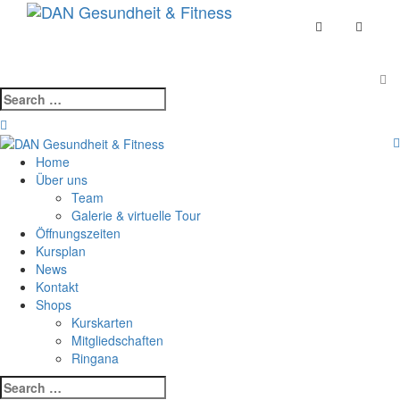
Skip
Toggle
to
navigat
content
Search
for:
Home
Über uns
Team
Galerie & virtuelle Tour
Öffnungszeiten
Kursplan
News
Kontakt
Shops
Kurskarten
Mitgliedschaften
Ringana
Search