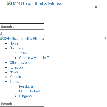
Skip
Toggle
to
navigat
content
Search
for:
Home
Über uns
Team
Galerie & virtuelle Tour
Öffnungszeiten
Kursplan
News
Kontakt
Shops
Kurskarten
Mitgliedschaften
Ringana
Search