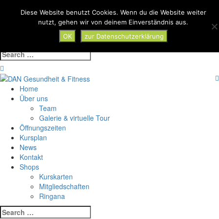
Skip
Diese Website benutzt Cookies. Wenn du die Website weiter
Toggle
to
nutzt, gehen wir von deinem Einverständnis aus.
navigat
content
OK
zur Datenschutzerklärung
Search
for:
Home
Über uns
Team
Galerie & virtuelle Tour
Öffnungszeiten
Kursplan
News
Kontakt
Shops
Kurskarten
Mitgliedschaften
Ringana
Search