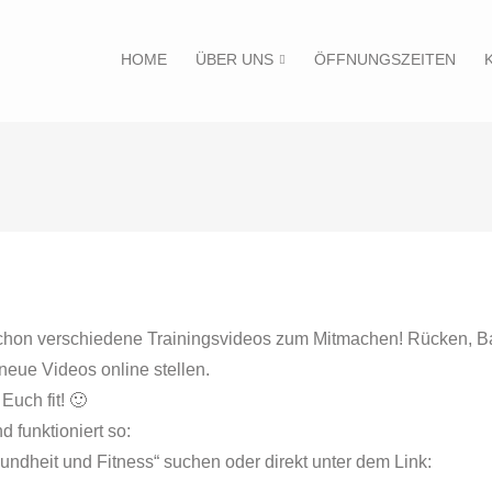
HOME
ÜBER UNS
ÖFFNUNGSZEITEN
t schon verschiedene Trainingsvideos zum Mitmachen! Rücken, 
eue Videos online stellen.
Euch fit! 🙂
d funktioniert so:
dheit und Fitness“ suchen oder direkt unter dem Link: