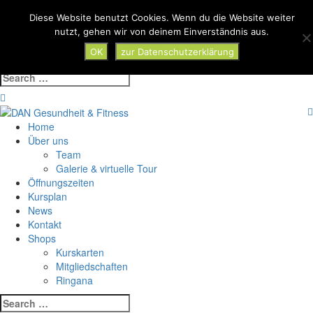
Skip
Diese Website benutzt Cookies. Wenn du die Website weiter
Toggle
to
nutzt, gehen wir von deinem Einverständnis aus.
navigat
content
OK
zur Datenschutzerklärung
Search
for:
Home
Über uns
Team
Galerie & virtuelle Tour
Öffnungszeiten
Kursplan
News
Kontakt
Shops
Kurskarten
Mitgliedschaften
Ringana
Search