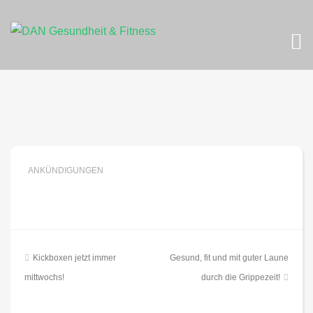
Skip
to
content
ANKÜNDIGUNGEN
Beitragsnavigation
Kickboxen jetzt immer
Gesund, fit und mit guter Laune
mittwochs!
durch die Grippezeit!