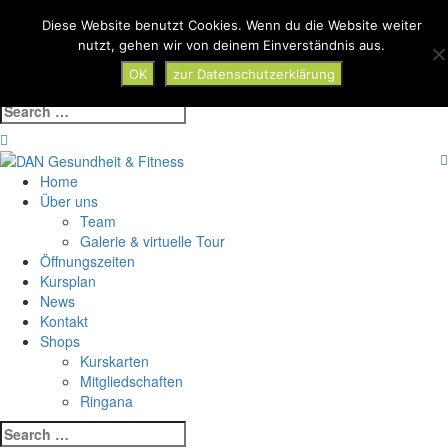
Skip
Diese Website benutzt Cookies. Wenn du die Website weiter
Toggle
to
nutzt, gehen wir von deinem Einverständnis aus.
navigat
content
OK
zur Datenschutzerklärung
Search
for:
Home
Über uns
Team
Galerie & virtuelle Tour
Öffnungszeiten
Kursplan
News
Kontakt
Shops
Kurskarten
Mitgliedschaften
Ringana
Search