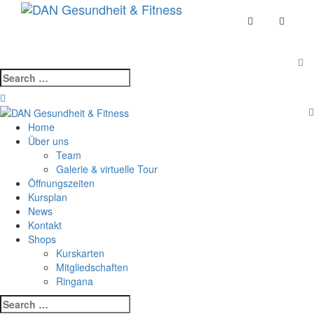
Skip
Toggle
to
navigat
content
Search
for:
Home
Über uns
Team
Galerie & virtuelle Tour
Öffnungszeiten
Kursplan
News
Kontakt
Shops
Kurskarten
Mitgliedschaften
Ringana
Search