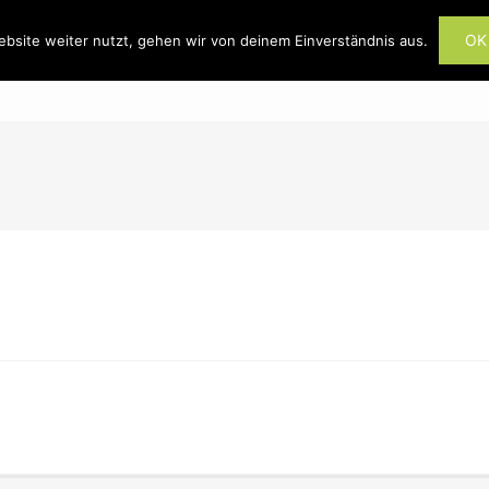
OK
bsite weiter nutzt, gehen wir von deinem Einverständnis aus.
HOME
ÜBER UNS
ÖFFNUNGSZEITEN
ion