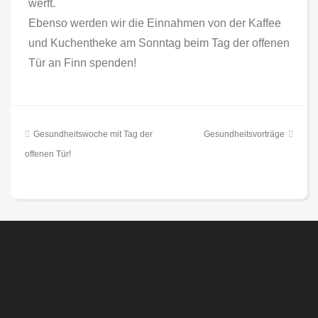
werft.
Ebenso werden wir die Einnahmen von der Kaffee
und Kuchentheke am Sonntag beim Tag der offenen
Tür an Finn spenden!
Beitragsnavigation
Gesundheitswoche mit Tag der
Gesundheitsvorträge
offenen Tür!