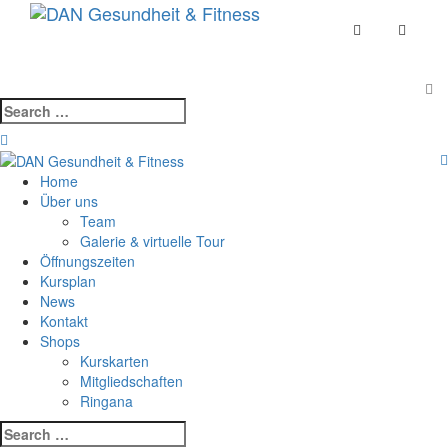
Skip
Toggle
to
navigat
content
Search
for:
Home
Über uns
Team
Galerie & virtuelle Tour
Öffnungszeiten
Kursplan
News
Kontakt
Shops
Kurskarten
Mitgliedschaften
Ringana
Search