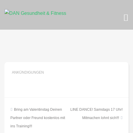
Skip
to
content
ANKÜNDIGUNGEN
Beitragsnavigation
Bring am Valentinstag Deinen
LINE DANCE! Samstags 17 Uhr!
Partner oder Freund kostenlos mit
Mitmachen lohnt sich!!!
ins Training!!!