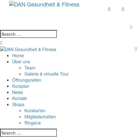
Skip
Toggle
to
navigat
content
Search
for:
Home
Über uns
Team
Galerie & virtuelle Tour
Öffnungszeiten
Kursplan
News
Kontakt
Shops
Kurskarten
Mitgliedschaften
Ringana
Search