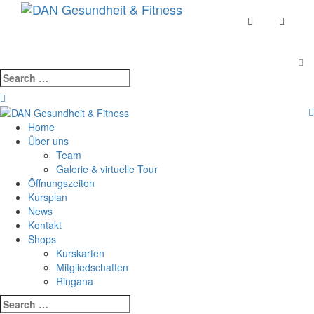
Skip
Toggle
to
navigat
content
Search
for:
Home
Über uns
Team
Galerie & virtuelle Tour
Öffnungszeiten
Kursplan
News
Kontakt
Shops
Kurskarten
Mitgliedschaften
Ringana
Search