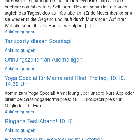
interessiert, schaut gerne mal auf ihre Website: https://joyce-
huebner.com/staedtetripSeit ihrem Besuch schau ich mir auch
täglich das Tagesvideo auf Youtube an :)Ende November kommt
sie wieder in die Gegend und läuft durch Münsingen.Auf ihrer
Website könnt ihr alle Routen verfolgen. [...]
Ankündigungen
Tanzparty diesen Sonntag!
Ankündigungen
Öffnungszeiten an Allerheiligen
Ankündigungen
Yoga Special für Mama und Kind! Freitag, 10.10.
14:30 Uhr
Komm zum Yoga Special! Anmeldung über unsere Kurs App oder
direkt bei SässiYoga!Normalpreis: 18,- EuroSpecialpreis für
Mitglieder: 9,- Euro
Ankündigungen
Ringana Test-Abend! 10.10.
Ankündigungen
Entgiftungskurs! EASYKUR im Oktober!