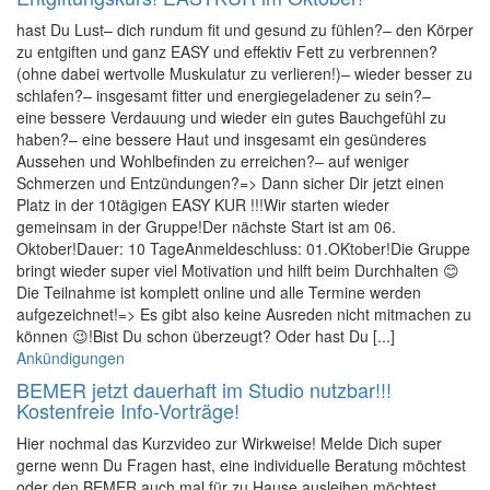
hast Du Lust– dich rundum fit und gesund zu fühlen?– den Körper
zu entgiften und ganz EASY und effektiv Fett zu verbrennen?
(ohne dabei wertvolle Muskulatur zu verlieren!)– wieder besser zu
schlafen?– insgesamt fitter und energiegeladener zu sein?–
eine bessere Verdauung und wieder ein gutes Bauchgefühl zu
haben?– eine bessere Haut und insgesamt ein gesünderes
Aussehen und Wohlbefinden zu erreichen?– auf weniger
Schmerzen und Entzündungen?=> Dann sicher Dir jetzt einen
Platz in der 10tägigen EASY KUR !!!Wir starten wieder
gemeinsam in der Gruppe!Der nächste Start ist am 06.
Oktober!Dauer: 10 TageAnmeldeschluss: 01.OKtober!Die Gruppe
bringt wieder super viel Motivation und hilft beim Durchhalten 😊
Die Teilnahme ist komplett online und alle Termine werden
aufgezeichnet!=> Es gibt also keine Ausreden nicht mitmachen zu
können 😉!Bist Du schon überzeugt? Oder hast Du [...]
Ankündigungen
BEMER jetzt dauerhaft im Studio nutzbar!!!
Kostenfreie Info-Vorträge!
Hier nochmal das Kurzvideo zur Wirkweise! Melde Dich super
gerne wenn Du Fragen hast, eine individuelle Beratung möchtest
oder den BEMER auch mal für zu Hause ausleihen möchtest.